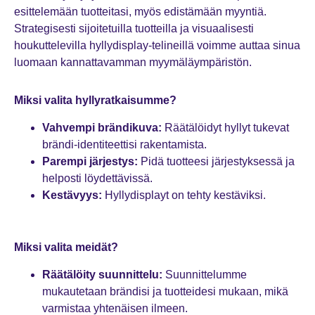
esittelemään tuotteitasi, myös edistämään myyntiä.
Strategisesti sijoitetuilla tuotteilla ja visuaalisesti
houkuttelevilla hyllydisplay-telineillä voimme auttaa sinua
luomaan kannattavamman myymäläympäristön.
Miksi valita hyllyratkaisumme?
Vahvempi brändikuva:
Räätälöidyt hyllyt tukevat
brändi-identiteettisi rakentamista.
Parempi järjestys:
Pidä tuotteesi järjestyksessä ja
helposti löydettävissä.
Kestävyys:
Hyllydisplayt on tehty kestäviksi.
Miksi valita meidät?
Räätälöity suunnittelu:
Suunnittelumme
mukautetaan brändisi ja tuotteidesi mukaan, mikä
varmistaa yhtenäisen ilmeen.