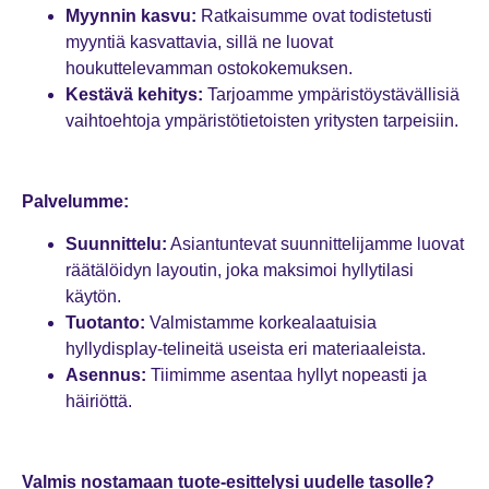
Myynnin kasvu:
Ratkaisumme ovat todistetusti
myyntiä kasvattavia, sillä ne luovat
houkuttelevamman ostokokemuksen.
Kestävä kehitys:
Tarjoamme ympäristöystävällisiä
vaihtoehtoja ympäristötietoisten yritysten tarpeisiin.
Palvelumme:
Suunnittelu:
Asiantuntevat suunnittelijamme luovat
räätälöidyn layoutin, joka maksimoi hyllytilasi
käytön.
Tuotanto:
Valmistamme korkealaatuisia
hyllydisplay-telineitä useista eri materiaaleista.
Asennus:
Tiimimme asentaa hyllyt nopeasti ja
häiriöttä.
Valmis nostamaan tuote-esittelysi uudelle tasolle?