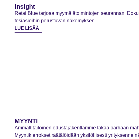
Insight
RetailBlue tarjoaa myymälätoimintojen seurannan. Dok
tosiasioihin perustuvan näkemyksen.
LUE LISÄÄ
MYYNTI
Ammattitaitoinen edustajakenttämme takaa parhaan mahdo
Myyntikierrokset räätälöidään yksilöllisesti yrityksenne 