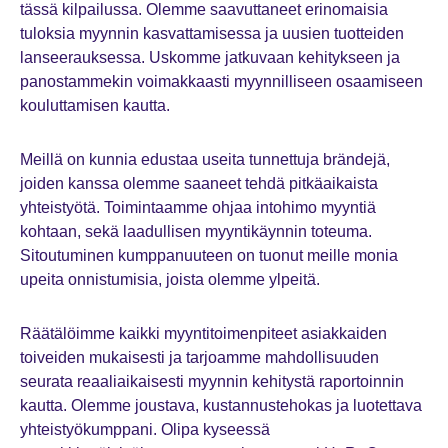
tässä kilpailussa. Olemme saavuttaneet erinomaisia
tuloksia myynnin kasvattamisessa ja uusien tuotteiden
lanseerauksessa. Uskomme jatkuvaan kehitykseen ja
panostammekin voimakkaasti myynnilliseen osaamiseen
kouluttamisen kautta.
Meillä on kunnia edustaa useita tunnettuja brändejä,
joiden kanssa olemme saaneet tehdä pitkäaikaista
yhteistyötä. Toimintaamme ohjaa intohimo myyntiä
kohtaan, sekä laadullisen myyntikäynnin toteuma.
Sitoutuminen kumppanuuteen on tuonut meille monia
upeita onnistumisia, joista olemme ylpeitä.
Räätälöimme kaikki myyntitoimenpiteet asiakkaiden
toiveiden mukaisesti ja tarjoamme mahdollisuuden
seurata reaaliaikaisesti myynnin kehitystä raportoinnin
kautta. Olemme joustava, kustannustehokas ja luotettava
yhteistyökumppani. Olipa kyseessä