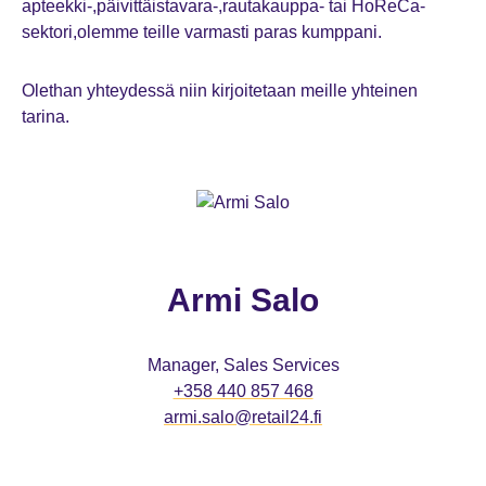
apteekki-,päivittäistavara-,rautakauppa- tai HoReCa-
sektori,olemme teille varmasti paras kumppani.
Olethan yhteydessä niin kirjoitetaan meille yhteinen
tarina.
Armi Salo
Manager, Sales Services
+358 440 857 468
armi.salo@retail24.fi